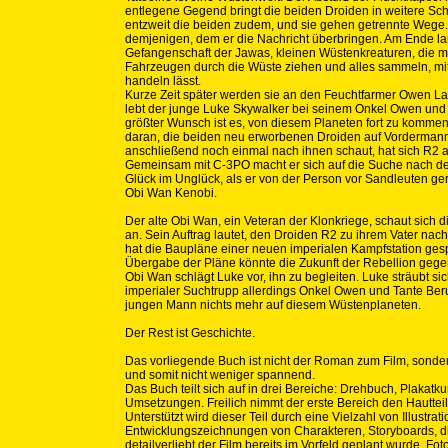
entlegene Gegend bringt die beiden Droiden in weitere Schw
entzweit die beiden zudem, und sie gehen getrennte Wege
demjenigen, dem er die Nachricht überbringen. Am Ende la
Gefangenschaft der Jawas, kleinen Wüstenkreaturen, die mi
Fahrzeugen durch die Wüste ziehen und alles sammeln, mi
handeln lässt.
Kurze Zeit später werden sie an den Feuchtfarmer Owen Lar
lebt der junge Luke Skywalker bei seinem Onkel Owen und 
größter Wunsch ist es, von diesem Planeten fort zu kommen.
daran, die beiden neu erworbenen Droiden auf Vordermann 
anschließend noch einmal nach ihnen schaut, hat sich R2
Gemeinsam mit C-3PO macht er sich auf die Suche nach de
Glück im Unglück, als er von der Person vor Sandleuten gere
Obi Wan Kenobi.
Der alte Obi Wan, ein Veteran der Klonkriege, schaut sich d
an. Sein Auftrag lautet, den Droiden R2 zu ihrem Vater nac
hat die Baupläne einer neuen imperialen Kampfstation gesp
Übergabe der Pläne könnte die Zukunft der Rebellion geg
Obi Wan schlägt Luke vor, ihn zu begleiten. Luke sträubt s
imperialer Suchtrupp allerdings Onkel Owen und Tante Beru
jungen Mann nichts mehr auf diesem Wüstenplaneten.
Der Rest ist Geschichte.
Das vorliegende Buch ist nicht der Roman zum Film, sond
und somit nicht weniger spannend.
Das Buch teilt sich auf in drei Bereiche: Drehbuch, Plakatk
Umsetzungen. Freilich nimmt der erste Bereich den Hauttei
Unterstützt wird dieser Teil durch eine Vielzahl von Illustrat
Entwicklungszeichnungen von Charakteren, Storyboards, di
detailverliebt der Film bereits im Vorfeld geplant wurde, Fo