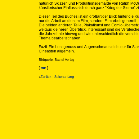
natürlich Skizzen und Produktionsgemälde von Ralph McQu
künstlerischer Einfluss sich durch ganz "Krieg der Sterne" zi
Dieser Teil des Buches ist ein großartiger Blick hinter die Ku
nur die Arbeit an diesem Film, sondern Filmarbeit generell.
Die beiden anderen Teile, Plakatkunst und Comic-Übersetz
weitaus kleineren Überblick. Interessant sind die Vergleich
die Jahrzehnte hinweg und wie unterschiedlich die versch
Thema bearbeitet haben.
Fazit: Ein Lesegenuss und Augenschmaus nicht nur für Star
Cineasten allgemein.
Bildquelle: Bastei Verlag
[
mn
]
«
Zurück
|
Seitenanfang